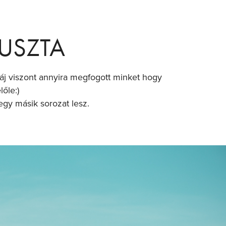
USZTA
 táj viszont annyira megfogott minket hogy
lőle:)
 egy másik sorozat lesz.