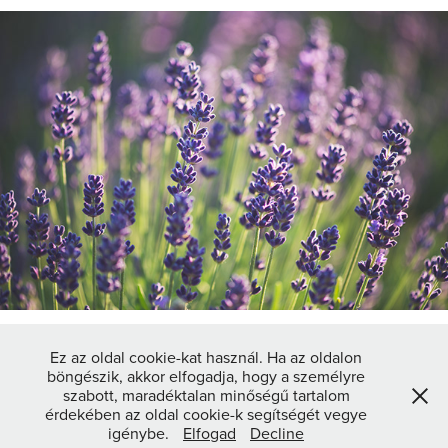
Ez az oldal cookie-kat használ. Ha az oldalon
↑
Back to Top
böngészik, akkor elfogadja, hogy a személyre
szabott, maradéktalan minőségű tartalom
érdekében az oldal cookie-k segítségét vegye
igénybe.
Elfogad
Decline
Copyright © Laszlo Lorik